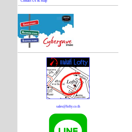
Contact Us & Map
sales@lofty.co.th