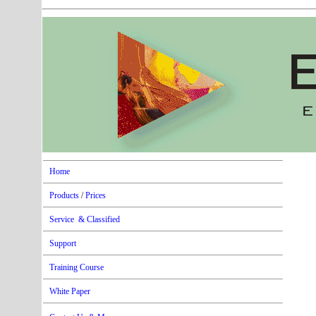
Home
Products
/
Prices
Service & Classified
Supp
ort
Training Course
White Paper